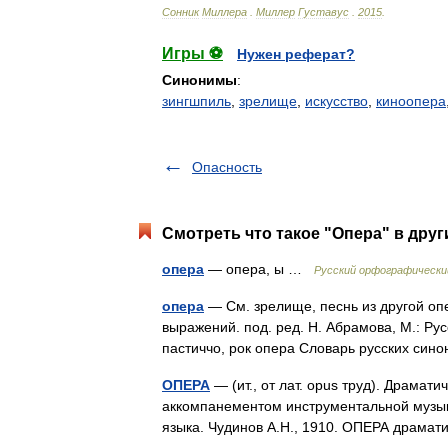
Сонник
Миллера
.
Миллер
Густавус
.
2015
.
Игры ⚽
Нужен реферат?
Синонимы
:
зингшпиль
,
зрелище
,
искусство
,
киноопера
Опасность
Смотреть что такое "Опера" в друг
опера
— опера, ы …
Русский орфографически
опера
— См. зрелище, песнь из другой оп
выражений. под. ред. Н. Абрамова, М.: Ру
пастиччо, рок опера Словарь русских си
ОПЕРА
— (ит., от лат. opus труд). Драмати
аккомпанементом инструментальной музыки
языка. Чудинов А.Н., 1910. ОПЕРА драм