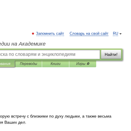
Запомнить сайт
Словарь на свой сайт
RU
едии на Академике
Найти!
ования
Переводы
Книги
Игры ⚽
корую
встречу
с
близкими
по
духу
людьми
,
а
также
весьма
ия
Ваших
дел
.