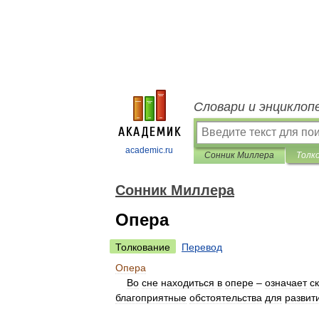
Словари и энциклоп
academic.ru
Сонник Миллера
Толк
Сонник Миллера
Опера
Толкование
Перевод
Опера
Во
сне
находиться
в
опере
–
означает
с
благоприятные
обстоятельства
для
развит