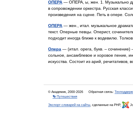
ОПЕРА
— ОПЕРА, ы, жен. 1. Музыкально д
в сопровождении оркестра. Русская класси
произведения на сцене. Петь в опере. С
ОПЕРА
— жен., итал. музыкальное драмати
текст. Оперные певцы. Оперист, сочинител
подходит иногда ближе к водевилю. Толк
Опера
— (итал. opera, букв. – сочинение
сольное, ансамблевое и хоровое пение, и
искусства. Состоит из арий, речитативов
© Академик, 2000-2026
Обратная связь:
Техподдерж
👣 Путешествия
Экспорт словарей на сайты
, сделанные на PHP,
Jo