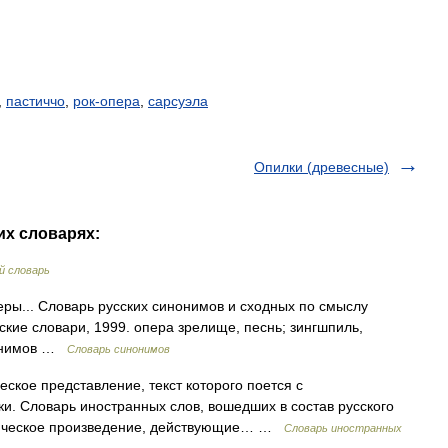
,
пастиччо
,
рок-опера
,
сарсуэла
Опилки (древесные)
их словарях:
й словарь
еры... Словарь русских синонимов и сходных по смыслу
сские словари, 1999. опера зрелище, песнь; зингшпиль,
нонимов …
Словарь синонимов
ческое представление, текст которого поется с
. Словарь иностранных слов, вошедших в состав русского
атическое произведение, действующие… …
Словарь иностранных