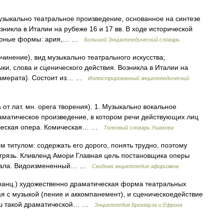
музыкально театральное произведение, основанное на синтезе
зникла в Италии на рубеже 16 и 17 вв. В ходе исторической
перные формы: ария,… …
Большой Энциклопедический словарь
чинение), вид музыкально театрального искусства;
ки, слова и сценического действия. Возникла в Италии на
 камерата). Состоит из… …
Иллюстрированный энциклопедический
от лат. мн. opera творения). 1. Музыкально вокальное
аматическое произведение, в котором речи действующих лиц
ическая опера. Комическая… …
Толковый словарь Ушакова
м титулом: содержать его дорого, понять трудно, поэтому
в грязь. Кливленд Амори Главная цель постановщика оперы
мешала. Видоизмененный… …
Сводная энциклопедия афоризмов
франц.) художественно драматическая форма театральных
ая с музыкой (пение и аккомпанемент), и сценическоедействие
ыш такой драматической… …
Энциклопедия Брокгауза и Ефрона