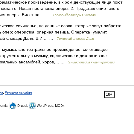
раматическое произведение, в к ром действующие лица поют
ческая о. Новая постановка оперы. 2. Представление такого
олист оперы. Билет на… …
Толковый словарь Ожегова
ческое сочиненье, на данные слова, которые зовут либретто,
ь опер; оперистка, оперная певица. Оперетка ·умалит.
овый словарь Даля. В.И.… …
Толковый словарь Даля
) – музыкально театральное произведение, сочетающее
нструментальную музыку, сценическое и декоративное
, вокальных ансамблей, хоров,… …
Энциклопедия культурологии
ка
,
Реклама на сайте
18+
omla,
Drupal,
WordPress, MODx.