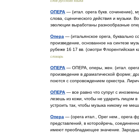
слов русского языка
ОПЕРА
— (итал. opera букв. сочинение), 
слова, сценического действия и музыки. Во
эволюции выработаны разнообразные о
Опера
— (итальянское opera, буквально со
произведение, основанное на синтезе музы
рубеже 16 17 вв. (смотри Флорентийская
словарь
ОПЕРА
— ОПЕРА, оперы, жен. (итал. opera 
произведение в драматической форме; др
поются с сопровождением оркестра. Лир
ОПЕРА
— все равно что супруг с иноземны
лезешь из кожи, чтобы не ударить лицом 
устроить так, чтобы музыка никому не 
Опера
— (opera итал., Орег нем., opera 
представлений, в которойречь, соединенн
имеют преобладающее значение. Зарод